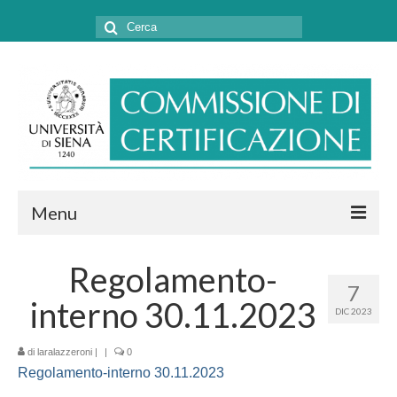
Cerca:
Menu
CHI SIAMO
Regolamento-
7
COSA FACCIAMO
interno 30.11.2023
DIC 2023
MODULISTICA E CONVENZIONI
di
laralazzeroni
|
|
0
CONTATTI
Regolamento-interno 30.11.2023