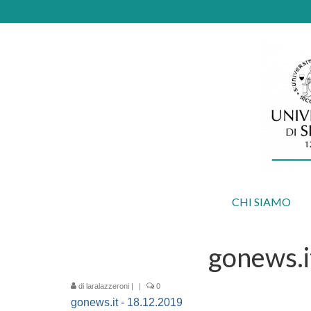
CHI SIAMO
gonews.i
di
laralazzeroni
|
|
0
gonews.it - 18.12.2019