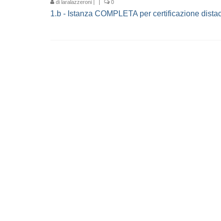
di
laralazzeroni
|
|
0
1.b - Istanza COMPLETA per certificazione dista